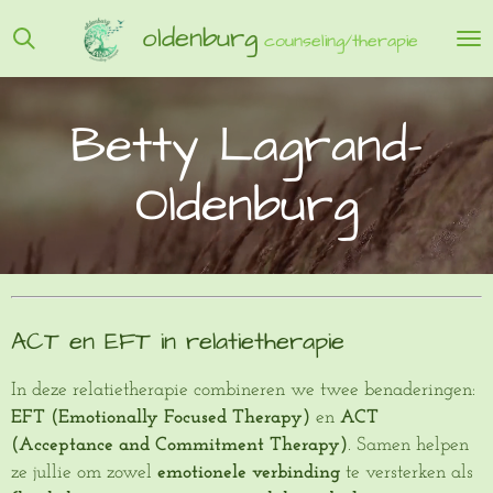
Ga
oldenburg
counseling/therapie
direct
naar
de
Betty Lagrand-
hoofdinhoud
Oldenburg
ACT en EFT in relatietherapie
In deze relatietherapie combineren we twee benaderingen:
EFT (Emotionally Focused Therapy)
en
ACT
(Acceptance and Commitment Therapy)
. Samen helpen
ze jullie om zowel
emotionele verbinding
te versterken als