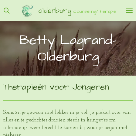
Ga
oldenburg
counseling/therapie
direct
naar
de
Betty Lagrand-
hoofdinhoud
Oldenburg
Therapieën voor Jongeren
Soms zit je gewoon niet lekker in je vel. Je piekert over van
alles en je gedachtes draaien steeds in kringetjes om
uiteindelijk weer terecht te komen bij waar je begon met
piekeren.